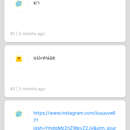
มา
#1 | 5 months ago
แปะหน่อย
#2 | 5 months ago
https://www.instagram.com/luuuuve6
7?
igsh=YmdqMzZnZWpvZ2Jx&utm_sour