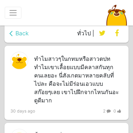
Back
ทั่วไป |
ทำไมสาวๆในกทมหรือสาวตปท
ทำไมเขาเลื้อยแบบมีคลาสกันทุก
คนเลยอะ นี่สังเกตมาหลายคลับที่
ไปละ คือจะไม่มีร่อนเอวแบบ
สก๊อยๆเลย เขาไปฝึกจากไหนกันอะ
ดูดีมาก
30 days ago
2
0