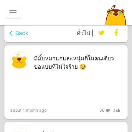
Back
ทั่วไป |
มีมั้ยหมาแก่และหนุ่มตี๋ในคนเดียว
ขอแบบที่ไม่ใจร้าย 🥹
about 1 month ago
36
0