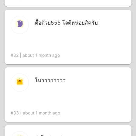
ดื้อด้วย555 ใจดีหน่อยสิครับ
#32 | about 1 month ago
โนวววววววว
#33 | about 1 month ago