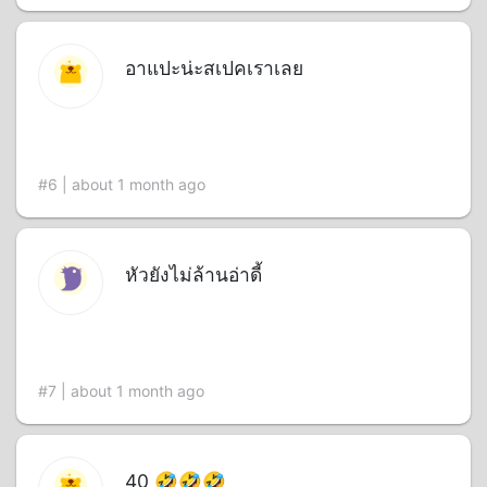
อาแปะน่ะสเปคเราเลย
#6 | about 1 month ago
หัวยังไม่ล้านอ่าดี้
#7 | about 1 month ago
40 🤣🤣🤣