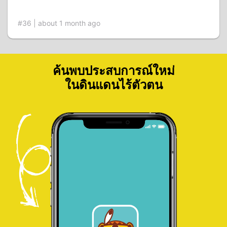
#36 | about 1 month ago
ค้นพบประสบการณ์ใหม่
ในดินแดนไร้ตัวตน