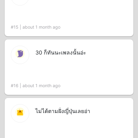
#15 | about 1 month ago
30 ก็ทันนะเพลงนั้นอ่ะ
#16 | about 1 month ago
ไม่ได้ตามฝั่งญี่ปุ่นเลยอ่า