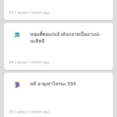
#3 | about 1 month ago
หนุ่มตี๋พอแก่แล้วมันกลายเป็นอาแปะ
น่ะสิหมี
#4 | about 1 month ago
หมี อายุเท่าไหร่นะ 555
#5 | about 1 month ago