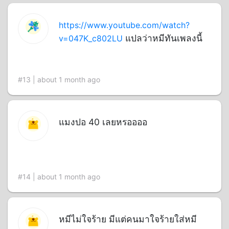
https://www.youtube.com/watch?
แปลว่าหมีทันเพลงนี้
v=047K_c802LU
#13 | about 1 month ago
แมงปอ 40 เลยหรออออ
#14 | about 1 month ago
หมีไม่ใจร้าย มีแต่คนมาใจร้ายใส่หมี