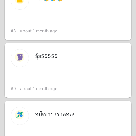
#8 | about 1 month ago
อุ้ย55555
#9 | about 1 month ago
หมีเท่าๆ เราแหละ