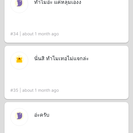
ทำไมอ่ะ แค่หลุมเองง
#34 | about 1 month ago
นั่นสิ ทำไมเทอไม่แจกล่ะ
#35 | about 1 month ago
อ่ะครับ