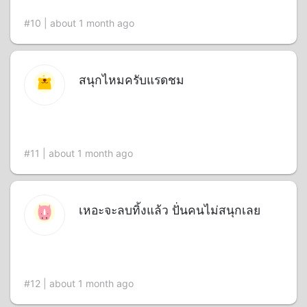
#10 | about 1 month ago
สนุกไหมครับแรดชม
#11 | about 1 month ago
เหอะจะลบทิ้งแล้ว ปั่นคนไม่สนุกเลย
#12 | about 1 month ago