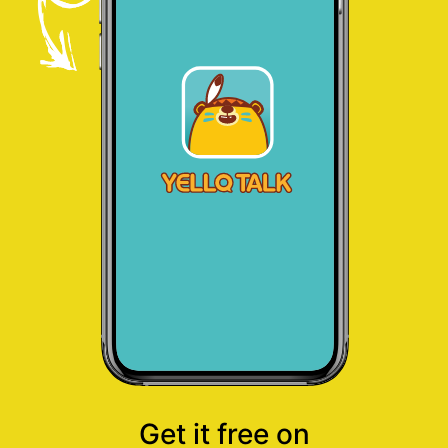
Get it free on