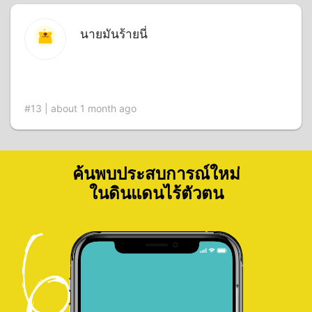
นายมันร้ายนี่
#13 | about 1 month ago
ค้นพบประสบการณ์ใหม่
ในดินแดนไร้ตัวตน